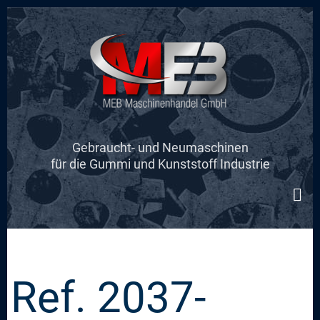
Skip
to
main
content
Gebraucht- und Neumaschinen
für die Gummi und Kunststoff Industrie
Ref. 2037-