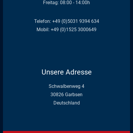
Freitag: 08:00 - 14:00h
Telefon: +49 (0)5031 9394 634
Mobil: +49 (0)1525 3000649
Unsere Adresse
a
Schwalbenweg 4
d
30826 Garbsen
d
Deutschland
r
e
s