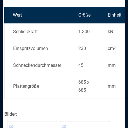
Wert
Größe
Einheit
Schließkraft
1.300
kN
Einspritzvolumen
230
cm³
Schneckendurchmesser
45
mm
685 x
Plattengröße
mm
685
Bilder: