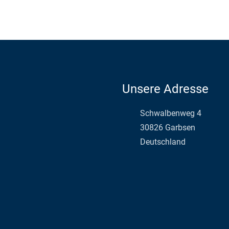
Unsere Adresse
Schwalbenweg 4
a
30826 Garbsen
d
Deutschland
d
r
e
s
s