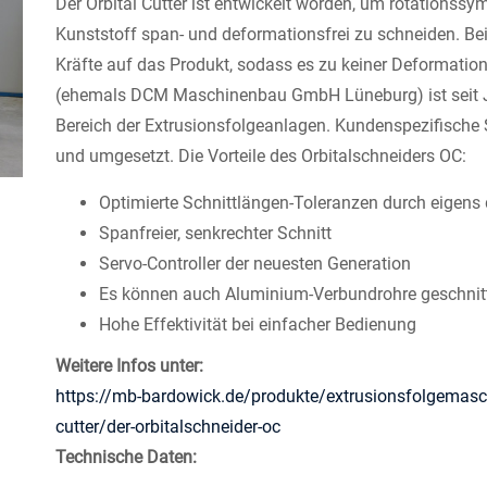
Der Orbital Cutter ist entwickelt worden, um rotationss
Kunststoff span- und deformationsfrei zu schneiden. Bei
Kräfte auf das Produkt, sodass es zu keiner Deforma
(ehemals DCM Maschinenbau GmbH Lüneburg) ist seit Ja
Bereich der Extrusionsfolgeanlagen. Kundenspezifische
und umgesetzt. Die Vorteile des Orbitalschneiders OC:
Optimierte Schnittlängen-Toleranzen durch eigens 
Spanfreier, senkrechter Schnitt
Servo-Controller der neuesten Generation
Es können auch Aluminium-Verbundrohre geschnit
Hohe Effektivität bei einfacher Bedienung
Weitere Infos unter:
https://mb-bardowick.de/produkte/extrusionsfolgema
cutter/der-orbitalschneider-oc
Technische Daten: