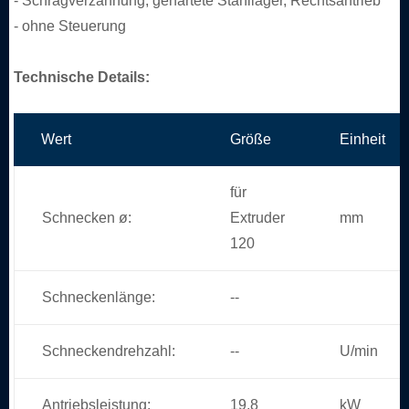
- Schrägverzahnung, gehärtete Stahllager, Rechtsantrieb
- ohne Steuerung
Technische Details:
Wert
Größe
Einheit
für
Schnecken ø:
Extruder
mm
120
Schneckenlänge:
--
Schneckendrehzahl:
--
U/min
Antriebsleistung:
19,8
kW